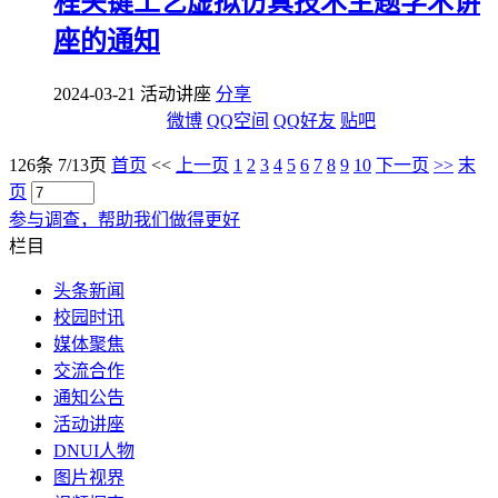
程关键工艺虚拟仿真技术主题学术讲
座的通知
2024-03-21 活动讲座
分享
微博
QQ空间
QQ好友
贴吧
126条 7/13页
首页
<<
上一页
1
2
3
4
5
6
7
8
9
10
下一页
>>
末
页
参与调查，帮助我们做得更好
栏目
头条新闻
校园时讯
媒体聚焦
交流合作
通知公告
活动讲座
DNUI人物
图片视界