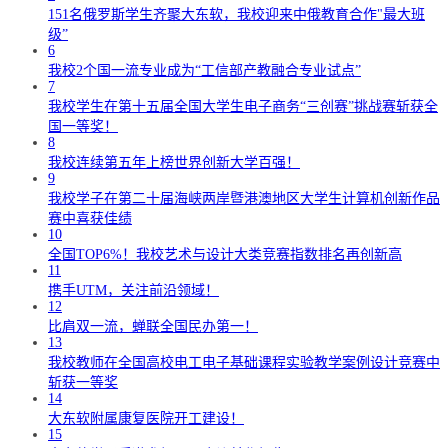
151名俄罗斯学生齐聚大东软，我校迎来中俄教育合作"最大班
级”
6
我校2个国一流专业成为“工信部产教融合专业试点”
7
我校学生在第十五届全国大学生电子商务“三创赛”挑战赛斩获全
国一等奖！
8
我校连续第五年上榜世界创新大学百强！
9
我校学子在第二十届海峡两岸暨港澳地区大学生计算机创新作品
赛中喜获佳绩
10
全国TOP6%！我校艺术与设计大类竞赛指数排名再创新高
11
携手UTM，关注前沿领域！
12
比肩双一流，蝉联全国民办第一！
13
我校教师在全国高校电工电子基础课程实验教学案例设计竞赛中
斩获一等奖
14
大东软附属康复医院开工建设！
15