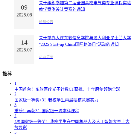
关于组织参加第二届全国高校电气类专业课程实验
09
教学案例设计竞赛的通知
2025.08
通知公告
关于举办大连东软信息学院与澳大利亚昆士兰大学
14
“2025 Start-up China国际路演日”活动的通知
2025.07
活动讲座
推荐
1
中国首台！东软医疗光子计数CT获批，十年磨剑领跑全球
2
国家级一等奖+3！我校学生再展硬核竞赛实力
3
重磅！再获3门国家级一流本科课程
4
4项国家级一等奖！我校学生在中国机器人及人工智能大赛上大
放异彩
5