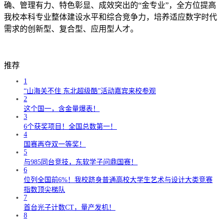
确、管理有力、特色彰显、成效突出的“金专业”，全方位提高
我校本科专业整体建设水平和综合竞争力，培养适应数字时代
需求的创新型、复合型、应用型人才。
推荐
1
“山海关不住 东北超级酷”活动嘉宾来校参观
2
这个国一，含金量爆表！
3
6个获奖项目！全国总数第一！
4
国赛再夺双一等奖！
5
与985同台竞技，东软学子问鼎国赛！
6
位列全国前6%！我校跻身普通高校大学生艺术与设计大类竞赛
指数顶尖梯队
7
首台光子计数CT，量产发机！
8