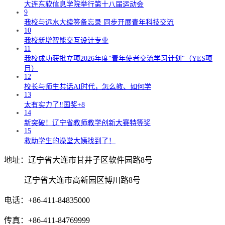
大连东软信息学院举行第十八届运动会
9
我校与远水大续签备忘录 同步开展青年科技交流
10
我校新增智能交互设计专业
11
我校成功获批立项2026年度"青年使者交流学习计划"（YES项
目）
12
校长与师生共话AI时代，怎么教、如何学
13
太有实力了‼️国奖+8
14
新突破！辽宁省教师教学创新大赛特等奖
15
救助学生的澡堂大姨找到了！
地址：辽宁省大连市甘井子区软件园路8号
辽宁省大连市高新园区博川路8号
电话：+86-411-84835000
传真：+86-411-84769999