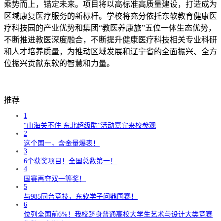
乘势而上，锚定未来。项目将以高标准高质量建设，打造成为
区域康复医疗服务的新标杆。学校将充分依托东软教育健康医
疗科技园的产业优势和集团“教医养康旅”五位一体生态优势，
不断推进教医深度融合，不断提升健康医疗科技相关专业科研
和人才培养质量，为推动区域发展和辽宁省的全面振兴、全方
位振兴贡献东软的智慧和力量。
推荐
1
“山海关不住 东北超级酷”活动嘉宾来校参观
2
这个国一，含金量爆表！
3
6个获奖项目！全国总数第一！
4
国赛再夺双一等奖！
5
与985同台竞技，东软学子问鼎国赛！
6
位列全国前6%！我校跻身普通高校大学生艺术与设计大类竞赛