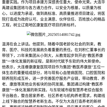
重要实践。作为项目承建方深感责任重大、使命光荣。大连华
禹建设集团将与各方通力合作，以安全为根基，以质量为核
心，以进度为承诺，做到高标准、高质量推进项目建设，将医
院打造成为政府认可、业主满意、伙伴信任、百姓放心的精品
工程，树立辽南地区康复医疗项目的新标杆。
温涛在会上讲话。他提到，随着中国老龄化社会的到来，教
育、医疗、科技的发展肩负着重要的责任。在刘积仁董事长的
带领下，25年来集团从小到大，从教育起步到开启“教医养康
旅”一体化发展的新征程，是新时代赋予东软的伟大新使命。
他表示，大连睿康康复医院项目作为集团“教医养康旅”五位一
体生态的重要组成部分，将与现有心血管病医院、口腔医院和
颐养院形成互补，进一步完善医疗服务产业链，带动教育、养
老、康旅等其他业务板块的协同发展。集团通过构建“教医养
康旅”一体化发展的新实践，与东软城市级智慧养老综合服务
平台融合，整合居家养老、社区养老与机构养老需求，构建线
上线下融合的智慧养老新生态。不仅为大连打造养老的新样