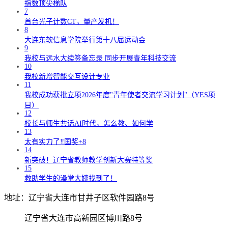
指数顶尖梯队
7
首台光子计数CT，量产发机！
8
大连东软信息学院举行第十八届运动会
9
我校与远水大续签备忘录 同步开展青年科技交流
10
我校新增智能交互设计专业
11
我校成功获批立项2026年度"青年使者交流学习计划"（YES项
目）
12
校长与师生共话AI时代，怎么教、如何学
13
太有实力了‼️国奖+8
14
新突破！辽宁省教师教学创新大赛特等奖
15
救助学生的澡堂大姨找到了！
地址：辽宁省大连市甘井子区软件园路8号
辽宁省大连市高新园区博川路8号