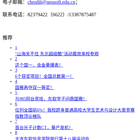
电子邮箱：
chenlili@neusoft.edu.cn
；
联系电话：82379422（6622）/13387875487
推荐
1
“山海关不住 东北超级酷”活动嘉宾来校参观
2
这个国一，含金量爆表！
3
6个获奖项目！全国总数第一！
4
国赛再夺双一等奖！
5
与985同台竞技，东软学子问鼎国赛！
6
位列全国前6%！我校跻身普通高校大学生艺术与设计大类竞赛
指数顶尖梯队
7
首台光子计数CT，量产发机！
8
大连东软信息学院举行第十八届运动会