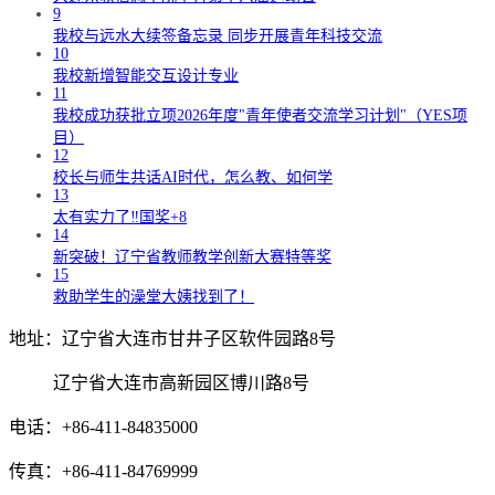
9
我校与远水大续签备忘录 同步开展青年科技交流
10
我校新增智能交互设计专业
11
我校成功获批立项2026年度"青年使者交流学习计划"（YES项
目）
12
校长与师生共话AI时代，怎么教、如何学
13
太有实力了‼️国奖+8
14
新突破！辽宁省教师教学创新大赛特等奖
15
救助学生的澡堂大姨找到了！
地址：辽宁省大连市甘井子区软件园路8号
辽宁省大连市高新园区博川路8号
电话：+86-411-84835000
传真：+86-411-84769999