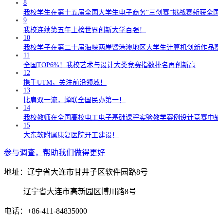
8
我校学生在第十五届全国大学生电子商务“三创赛”挑战赛斩获全
9
我校连续第五年上榜世界创新大学百强！
10
我校学子在第二十届海峡两岸暨港澳地区大学生计算机创新作品
11
全国TOP6%！我校艺术与设计大类竞赛指数排名再创新高
12
携手UTM，关注前沿领域！
13
比肩双一流，蝉联全国民办第一！
14
我校教师在全国高校电工电子基础课程实验教学案例设计竞赛中
15
大东软附属康复医院开工建设！
参与调查，帮助我们做得更好
地址：辽宁省大连市甘井子区软件园路8号
辽宁省大连市高新园区博川路8号
电话：+86-411-84835000