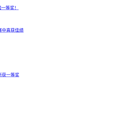
国一等奖！
赛中喜获佳绩
斩获一等奖