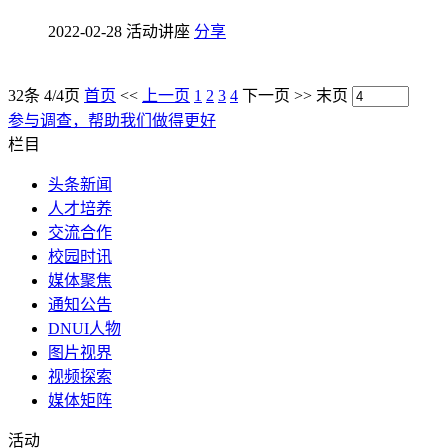
2022-02-28 活动讲座
分享
32条 4/4页
首页
<<
上一页
1
2
3
4
下一页
>>
末页
参与调查，帮助我们做得更好
栏目
头条新闻
人才培养
交流合作
校园时讯
媒体聚焦
通知公告
DNUI人物
图片视界
视频探索
媒体矩阵
活动