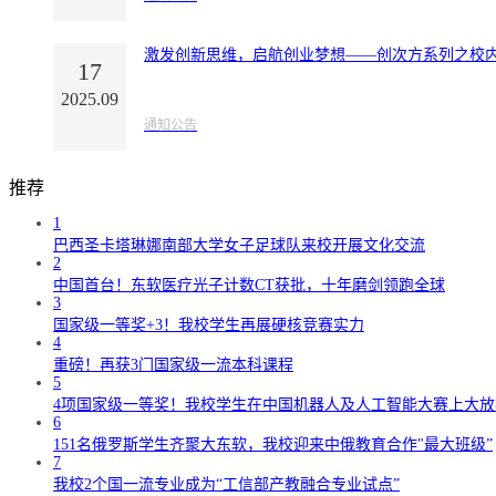
激发创新思维，启航创业梦想——创次方系列之校内
17
2025.09
通知公告
推荐
1
巴西圣卡塔琳娜南部大学女子足球队来校开展文化交流
2
中国首台！东软医疗光子计数CT获批，十年磨剑领跑全球
3
国家级一等奖+3！我校学生再展硬核竞赛实力
4
重磅！再获3门国家级一流本科课程
5
4项国家级一等奖！我校学生在中国机器人及人工智能大赛上大放
6
151名俄罗斯学生齐聚大东软，我校迎来中俄教育合作"最大班级”
7
我校2个国一流专业成为“工信部产教融合专业试点”