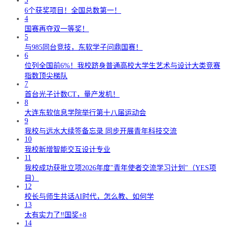
3
6个获奖项目！全国总数第一！
4
国赛再夺双一等奖！
5
与985同台竞技，东软学子问鼎国赛！
6
位列全国前6%！我校跻身普通高校大学生艺术与设计大类竞赛
指数顶尖梯队
7
首台光子计数CT，量产发机！
8
大连东软信息学院举行第十八届运动会
9
我校与远水大续签备忘录 同步开展青年科技交流
10
我校新增智能交互设计专业
11
我校成功获批立项2026年度"青年使者交流学习计划"（YES项
目）
12
校长与师生共话AI时代，怎么教、如何学
13
太有实力了‼️国奖+8
14