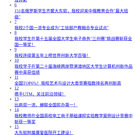
放异彩
6
151名俄罗斯学生齐聚大东软，我校迎来中俄教育合作"最大班
级”
7
我校2个国一流专业成为“工信部产教融合专业试点”
8
我校学生在第十五届全国大学生电子商务“三创赛”挑战赛斩获全
国一等奖！
9
我校连续第五年上榜世界创新大学百强！
10
我校学子在第二十届海峡两岸暨港澳地区大学生计算机创新作品
赛中喜获佳绩
11
全国TOP6%！我校艺术与设计大类竞赛指数排名再创新高
12
携手UTM，关注前沿领域！
13
比肩双一流，蝉联全国民办第一！
14
我校教师在全国高校电工电子基础课程实验教学案例设计竞赛中
斩获一等奖
15
大东软附属康复医院开工建设！