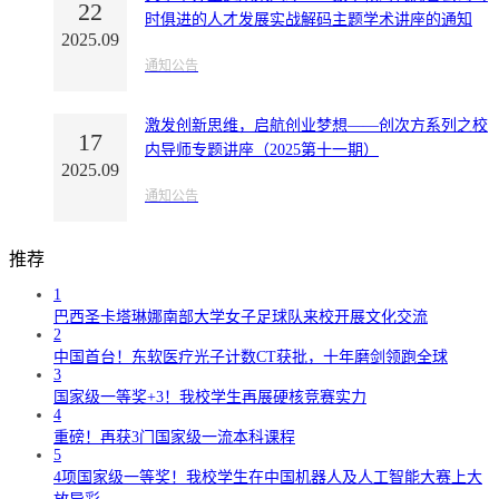
22
时俱进的人才发展实战解码主题学术讲座的通知
2025.09
通知公告
激发创新思维，启航创业梦想——创次方系列之校
17
内导师专题讲座（2025第十一期）
2025.09
通知公告
推荐
1
巴西圣卡塔琳娜南部大学女子足球队来校开展文化交流
2
中国首台！东软医疗光子计数CT获批，十年磨剑领跑全球
3
国家级一等奖+3！我校学生再展硬核竞赛实力
4
重磅！再获3门国家级一流本科课程
5
4项国家级一等奖！我校学生在中国机器人及人工智能大赛上大