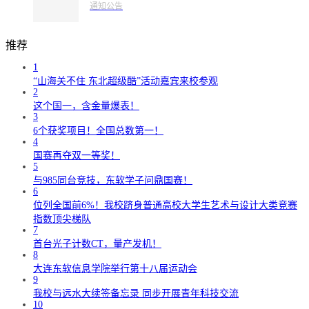
通知公告
推荐
1
“山海关不住 东北超级酷”活动嘉宾来校参观
2
这个国一，含金量爆表！
3
6个获奖项目！全国总数第一！
4
国赛再夺双一等奖！
5
与985同台竞技，东软学子问鼎国赛！
6
位列全国前6%！我校跻身普通高校大学生艺术与设计大类竞赛
指数顶尖梯队
7
首台光子计数CT，量产发机！
8
大连东软信息学院举行第十八届运动会
9
我校与远水大续签备忘录 同步开展青年科技交流
10