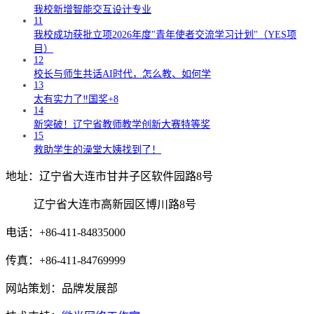
我校新增智能交互设计专业
11
我校成功获批立项2026年度"青年使者交流学习计划"（YES项
目）
12
校长与师生共话AI时代，怎么教、如何学
13
太有实力了‼️国奖+8
14
新突破！辽宁省教师教学创新大赛特等奖
15
救助学生的澡堂大姨找到了！
地址：辽宁省大连市甘井子区软件园路8号
辽宁省大连市高新园区博川路8号
电话：+86-411-84835000
传真：+86-411-84769999
网站策划：品牌发展部