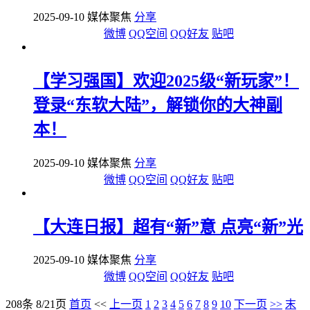
2025-09-10 媒体聚焦
分享
微博
QQ空间
QQ好友
贴吧
【学习强国】欢迎2025级“新玩家”！
登录“东软大陆”，解锁你的大神副
本！
2025-09-10 媒体聚焦
分享
微博
QQ空间
QQ好友
贴吧
【大连日报】超有“新”意 点亮“新”光
2025-09-10 媒体聚焦
分享
微博
QQ空间
QQ好友
贴吧
208条 8/21页
首页
<<
上一页
1
2
3
4
5
6
7
8
9
10
下一页
>>
末