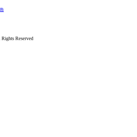
报告
hts Reserved