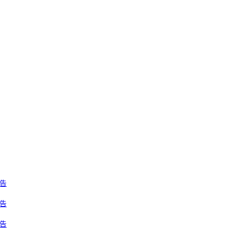
报告
报告
报告