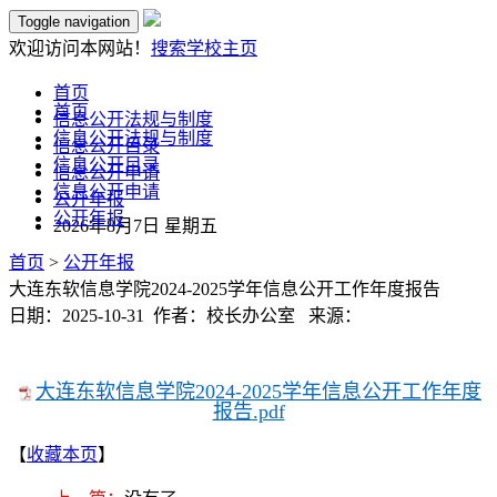
Toggle navigation
欢迎访问本网站！
搜索
学校主页
首页
首页
信息公开法规与制度
信息公开法规与制度
信息公开目录
信息公开目录
信息公开申请
信息公开申请
公开年报
公开年报
2026年8月7日 星期五
首页
>
公开年报
大连东软信息学院2024-2025学年信息公开工作年度报告
日期：2025-10-31 作者：校长办公室 来源：
大连东软信息学院2024-2025学年信息公开工作年度
报告.pdf
【
收藏本页
】