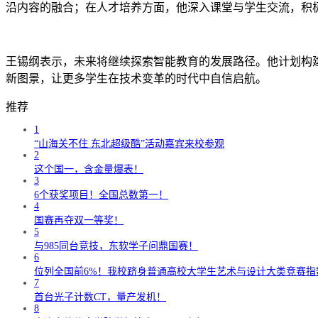
沿内容的融合；在人才培养方面，他深入课堂与学生交流，积
王锡纲表示，未来将继续探索智能教育的发展路径。他计划构建
新图景，让更多学生在技术变革的时代中自信启航。
推荐
1
“山海关不住 东北超级酷”活动嘉宾来校参观
2
这个国一，含金量爆表！
3
6个获奖项目！全国总数第一！
4
国赛再夺双一等奖！
5
与985同台竞技，东软学子问鼎国赛！
6
位列全国前6%！我校跻身普通高校大学生艺术与设计大类竞赛指
7
首台光子计数CT，量产发机！
8