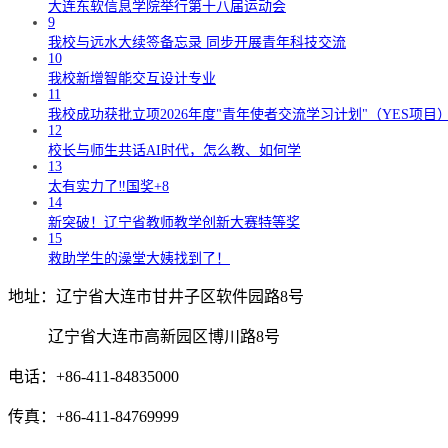
大连东软信息学院举行第十八届运动会
9
我校与远水大续签备忘录 同步开展青年科技交流
10
我校新增智能交互设计专业
11
我校成功获批立项2026年度"青年使者交流学习计划"（YES项目
12
校长与师生共话AI时代，怎么教、如何学
13
太有实力了‼️国奖+8
14
新突破！辽宁省教师教学创新大赛特等奖
15
救助学生的澡堂大姨找到了！
地址：辽宁省大连市甘井子区软件园路8号
辽宁省大连市高新园区博川路8号
电话：+86-411-84835000
传真：+86-411-84769999