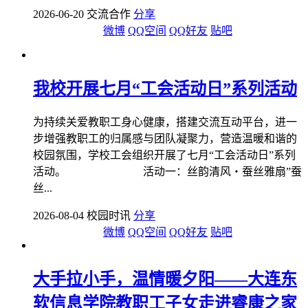
2026-06-20 交流合作
分享
微博
QQ空间
QQ好友
贴吧
我校开展七月“工会活动日”系列活动
为持续关爱教职工身心健康，搭建交流互动平台，进一
步增强教职工的归属感与团队凝聚力，营造温暖和谐的
校园氛围，学校工会组织开展了七月“工会活动日”系列
活动。 活动一：丝韵清风・蚕丝雅扇”蚕
丝...
2026-08-04 校园时讯
分享
微博
QQ空间
QQ好友
贴吧
大手拉小手，温情暖夕阳——大连东
软信息学院教职工子女走进睿康之家