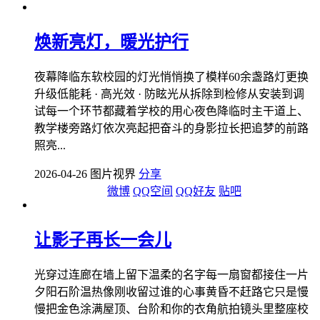
焕新亮灯，暖光护行
夜幕降临东软校园的灯光悄悄换了模样60余盏路灯更换
升级低能耗 · 高光效 · 防眩光从拆除到检修从安装到调
试每一个环节都藏着学校的用心夜色降临时主干道上、
教学楼旁路灯依次亮起把奋斗的身影拉长把追梦的前路
照亮...
2026-04-26 图片视界
分享
微博
QQ空间
QQ好友
贴吧
让影子再长一会儿
光穿过连廊在墙上留下温柔的名字每一扇窗都接住一片
夕阳石阶温热像刚收留过谁的心事黄昏不赶路它只是慢
慢把金色涂满屋顶、台阶和你的衣角航拍镜头里整座校