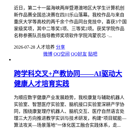
近日，第二十一届海峡两岸暨港澳地区大学生计算机创
新作品赛全国总决赛在四川乐山落幕。我校作品与来自
重庆大学等高校的两千余个作品同台竞技中，喜获3个国
家级奖项，其中二等奖1项、三等奖2项。获奖学院作品
名称参赛队员指导教师奖项软件学院鸿蒙农芯 ·...
2026-07-28 人才培养
分享
微博
QQ空间
QQ好友
贴吧
跨学科交叉+产教协同——AI驱动大
健康人才培育实践
为顺应数字健康产业发展趋势，我校康复与辅助机器人
实验室、智慧医疗实验室、脑机接口实验室深耕产学协
同，围绕康复理疗机器人、脑机交互、医疗自然语言处
理三大方向推进教学实训与技术研发，构建“项目赋能—
算法攻关—场景落地”一体化医工融合实践体系，走...