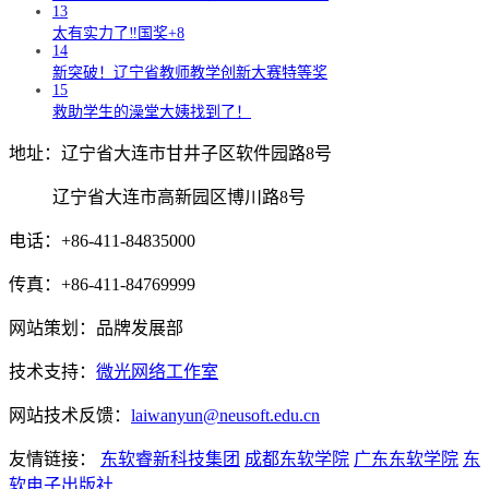
13
太有实力了‼️国奖+8
14
新突破！辽宁省教师教学创新大赛特等奖
15
救助学生的澡堂大姨找到了！
地址：辽宁省大连市甘井子区软件园路8号
辽宁省大连市高新园区博川路8号
电话：+86-411-84835000
传真：+86-411-84769999
网站策划：品牌发展部
技术支持：
微光网络工作室
网站技术反馈：
laiwanyun@neusoft.edu.cn
友情链接：
东软睿新科技集团
成都东软学院
广东东软学院
东
软电子出版社