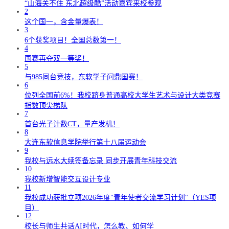
“山海关不住 东北超级酷”活动嘉宾来校参观
2
这个国一，含金量爆表！
3
6个获奖项目！全国总数第一！
4
国赛再夺双一等奖！
5
与985同台竞技，东软学子问鼎国赛！
6
位列全国前6%！我校跻身普通高校大学生艺术与设计大类竞赛
指数顶尖梯队
7
首台光子计数CT，量产发机！
8
大连东软信息学院举行第十八届运动会
9
我校与远水大续签备忘录 同步开展青年科技交流
10
我校新增智能交互设计专业
11
我校成功获批立项2026年度"青年使者交流学习计划"（YES项
目）
12
校长与师生共话AI时代，怎么教、如何学