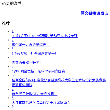
心灵的滋养。
原文链接请点击
推荐
1
“山海关不住 东北超级酷”活动嘉宾来校参观
2
这个国一，含金量爆表！
3
6个获奖项目！全国总数第一！
4
国赛再夺双一等奖！
5
与985同台竞技，东软学子问鼎国赛！
6
位列全国前6%！我校跻身普通高校大学生艺术与设计大类竞赛
指数顶尖梯队
7
首台光子计数CT，量产发机！
8
大连东软信息学院举行第十八届运动会
9