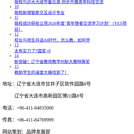
我校与远水大续签备忘录 同步开展青年科技交流
10
我校新增智能交互设计专业
11
我校成功获批立项2026年度"青年使者交流学习计划"（YES项
目）
12
校长与师生共话AI时代，怎么教、如何学
13
太有实力了‼️国奖+8
14
新突破！辽宁省教师教学创新大赛特等奖
15
救助学生的澡堂大姨找到了！
地址：辽宁省大连市甘井子区软件园路8号
辽宁省大连市高新园区博川路8号
电话：+86-411-84835000
传真：+86-411-84769999
网站策划：品牌发展部