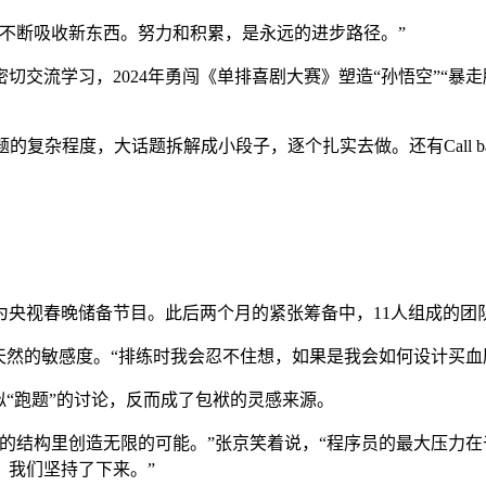
不断吸收新东西。努力和积累，是永远的进步路径。”
交流学习，2024年勇闯《单排喜剧大赛》塑造“孙悟空”“暴走
复杂程度，大话题拆解成小段子，逐个扎实去做。还有Call ba
品成为央视春晚储备节目。此后两个月的紧张筹备中，11人组成的
天然的敏感度。“排练时我会忍不住想，如果是我会如何设计买血
似“跑题”的讨论，反而成了包袱的灵感来源。
的结构里创造无限的可能。”张京笑着说，“程序员的最大压力
，我们坚持了下来。”