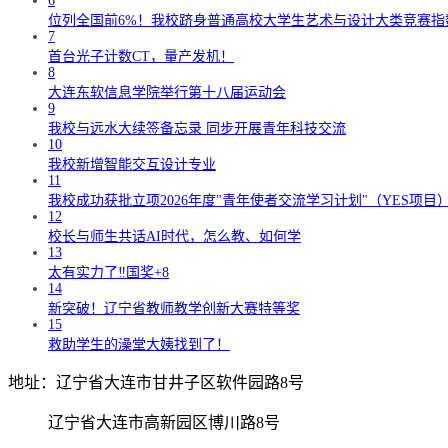
6
位列全国前6%！我校跻身普通高校大学生艺术与设计大类竞赛指
7
首台光子计数CT，量产发机！
8
大连东软信息学院举行第十八届运动会
9
我校与远水大续签备忘录 同步开展青年科技交流
10
我校新增智能交互设计专业
11
我校成功获批立项2026年度"青年使者交流学习计划"（YES项目
12
校长与师生共话AI时代，怎么教、如何学
13
太有实力了‼️国奖+8
14
新突破！辽宁省教师教学创新大赛特等奖
15
救助学生的澡堂大姨找到了！
地址：辽宁省大连市甘井子区软件园路8号
辽宁省大连市高新园区博川路8号