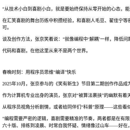
“从技术小白到喜剧小白，就是要始终保持从零开始的心态，能
在汇笑喜剧的舞台历练中积攒经验，和喜剧人毛豆、翟佳宁等密切
可。
谈及创作方法，张京笑着说：“就像编程中‘解耦’一样，降低问题的
代码和喜剧，在他这里从来不是两个世界。
春晚时刻：用程序员思维“编译”快乐
2025年10月，张京参与的《笑有新生》节目第二期创作作
作为计算机专业出身的演员，张京对“被算法裹挟”的幽默有着
从程序员视角分析剧情，或者给同伴们“科普”原理——这些看
“编程需要严密的逻辑，喜剧需要精准的节奏，两者都是在有限
六十版、排练到凌晨、时常自我怀疑、情绪像过山车——好在