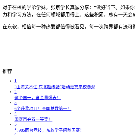
对于在校的学弟学妹，张京学长真诚分享：“做好当下。如果
力和学习方法，在任何领域都用得上。这些积累，总有一天会
在东软，相信每一种热爱都值得被看见，每一次跨界都有迹可
推荐
1
“山海关不住 东北超级酷”活动嘉宾来校参观
2
这个国一，含金量爆表！
3
6个获奖项目！全国总数第一！
4
国赛再夺双一等奖！
5
与985同台竞技，东软学子问鼎国赛！