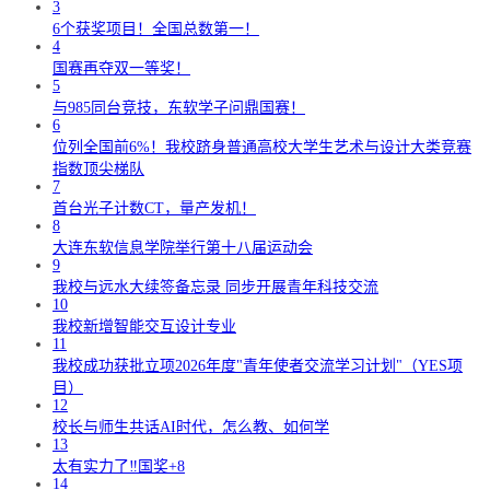
3
6个获奖项目！全国总数第一！
4
国赛再夺双一等奖！
5
与985同台竞技，东软学子问鼎国赛！
6
位列全国前6%！我校跻身普通高校大学生艺术与设计大类竞赛
指数顶尖梯队
7
首台光子计数CT，量产发机！
8
大连东软信息学院举行第十八届运动会
9
我校与远水大续签备忘录 同步开展青年科技交流
10
我校新增智能交互设计专业
11
我校成功获批立项2026年度"青年使者交流学习计划"（YES项
目）
12
校长与师生共话AI时代，怎么教、如何学
13
太有实力了‼️国奖+8
14