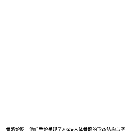
——骨骼绘图。他们手绘呈现了206块人体骨骼的形态结构与空