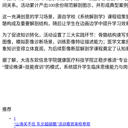
间关系。活动累计产出100余份规范解剖图示，并形成典型案
这一充满创意的学习场景，源自学校《系统解剖学》课程组策划
骼构成及重要解剖结构，随后让学生在边画边学中提升学习效
为了促进知识转化，活动设置了三大实践环节：骨骼结构速写
图像，模拟影像诊断场景，训练影像特征描述能力；医学文案
象知识变得立体直观，为后续影像断层解剖学课程奠定了认知
据了解，大连东软信息学院健康医疗科技学院正稳步推进“专
“理论晚课+技能夜训”的模式，系统提升学生临床思维能力与
推荐
1
“山海关不住 东北超级酷”活动嘉宾来校参观