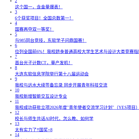
2
这个国一，含金量爆表！
3
6个获奖项目！全国总数第一！
4
国赛再夺双一等奖！
5
与985同台竞技，东软学子问鼎国赛！
6
位列全国前6%！我校跻身普通高校大学生艺术与设计大类竞赛指
7
首台光子计数CT，量产发机！
8
大连东软信息学院举行第十八届运动会
9
我校与远水大续签备忘录 同步开展青年科技交流
10
我校新增智能交互设计专业
11
我校成功获批立项2026年度"青年使者交流学习计划"（YES项目
12
校长与师生共话AI时代，怎么教、如何学
13
太有实力了‼️国奖+8
14