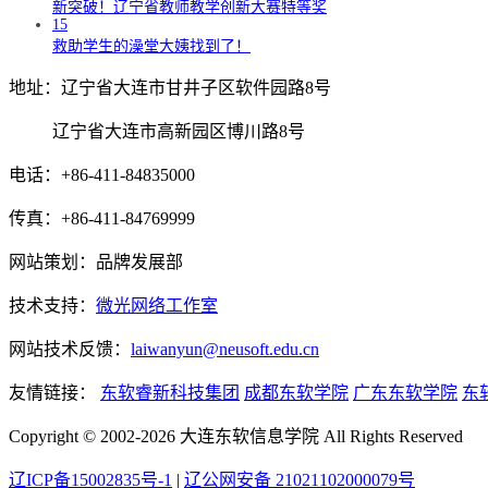
新突破！辽宁省教师教学创新大赛特等奖
15
救助学生的澡堂大姨找到了！
地址：辽宁省大连市甘井子区软件园路8号
辽宁省大连市高新园区博川路8号
电话：+86-411-84835000
传真：+86-411-84769999
网站策划：品牌发展部
技术支持：
微光网络工作室
网站技术反馈：
laiwanyun@neusoft.edu.cn
友情链接：
东软睿新科技集团
成都东软学院
广东东软学院
东
Copyright © 2002-2026 大连东软信息学院 All Rights Reserved
辽ICP备15002835号-1
|
辽公网安备 21021102000079号