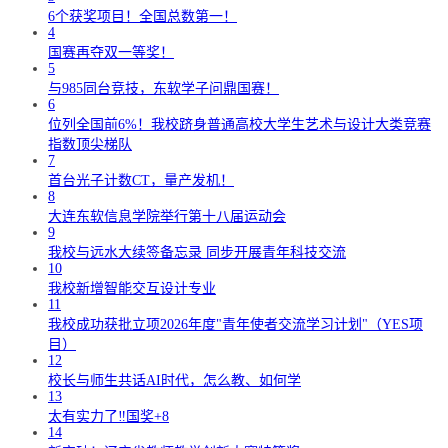
6个获奖项目！全国总数第一！
4
国赛再夺双一等奖！
5
与985同台竞技，东软学子问鼎国赛！
6
位列全国前6%！我校跻身普通高校大学生艺术与设计大类竞赛
指数顶尖梯队
7
首台光子计数CT，量产发机！
8
大连东软信息学院举行第十八届运动会
9
我校与远水大续签备忘录 同步开展青年科技交流
10
我校新增智能交互设计专业
11
我校成功获批立项2026年度"青年使者交流学习计划"（YES项
目）
12
校长与师生共话AI时代，怎么教、如何学
13
太有实力了‼️国奖+8
14