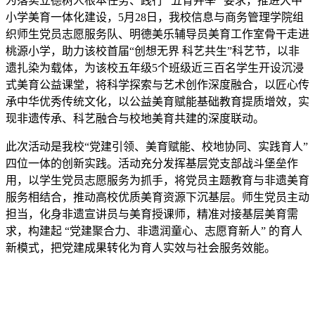
为落实立德树人根本任务、践行 “五育并举” 要求，推进大中
小学美育一体化建设，5月28日，我校信息与商务管理学院组
织师生党员志愿服务队、明德美乐辅导员美育工作室骨干走进
桃源小学，助力该校首届“创想无界 科艺共生”科艺节，以非
遗扎染为载体，为该校五年级5个班级近三百名学生开设沉浸
式美育公益课堂，将科学探索与艺术创作深度融合，以匠心传
承中华优秀传统文化，以公益美育赋能基础教育提质增效，实
现非遗传承、科艺融合与校地美育共建的深度联动。
此次活动是我校“党建引领、美育赋能、校地协同、实践育人”
四位一体的创新实践。活动充分发挥基层党支部战斗堡垒作
用，以学生党员志愿服务为抓手，将党员主题教育与非遗美育
服务相结合，推动高校优质美育资源下沉基层。师生党员主动
担当，化身非遗宣讲员与美育授课师，精准对接基层美育需
求，构建起 “党建聚合力、非遗润童心、志愿育新人” 的育人
新模式，把党建成果转化为育人实效与社会服务效能。