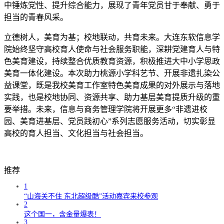
中锤炼党性、提升综合能力，展现了青年党员甘于奉献、勇于
担当的青春风采。
立德树人，美育为基；校地联动，共育未来。大连东软信息学
院始终坚守高校育人使命与社会服务职能，深耕党建育人与特
色美育建设，持续整合优质教育资源，积极推进大中小学思政
美育一体化建设。本次助力桃源小学科艺节、开展非遗扎染公
益课堂，既是我校美育工作室特色美育成果的对外展示与落地
实践，也是校地协同、资源共享、助力基层美育提质升级的重
要举措。未来，信息与商务管理学院将开展更多“非遗进校
园、美育进基层、党员践初心”系列志愿服务活动，切实彰显
高校的育人担当、文化担当与社会担当。
推荐
1
“山海关不住 东北超级酷”活动嘉宾来校参观
2
这个国一，含金量爆表！
3