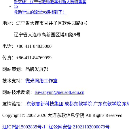
新突破！辽宁省教师教学创新大赛特等奖
15
救助学生的澡堂大姨找到了！
地址：辽宁省大连市甘井子区软件园路8号
辽宁省大连市高新园区博川路8号
电话：+86-411-84835000
传真：+86-411-84769999
网站策划：品牌发展部
技术支持：
微光网络工作室
网站技术反馈：
laiwanyun@neusoft.edu.cn
友情链接：
东软睿新科技集团
成都东软学院
广东东软学院
东
Copyright © 2002-2026 大连东软信息学院 All Rights Reserved
辽ICP备15002835号-1
|
辽公网安备 21021102000079号