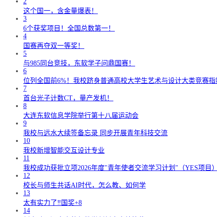
2
这个国一，含金量爆表！
3
6个获奖项目！全国总数第一！
4
国赛再夺双一等奖！
5
与985同台竞技，东软学子问鼎国赛！
6
位列全国前6%！我校跻身普通高校大学生艺术与设计大类竞赛指
7
首台光子计数CT，量产发机！
8
大连东软信息学院举行第十八届运动会
9
我校与远水大续签备忘录 同步开展青年科技交流
10
我校新增智能交互设计专业
11
我校成功获批立项2026年度"青年使者交流学习计划"（YES项目
12
校长与师生共话AI时代，怎么教、如何学
13
太有实力了‼️国奖+8
14