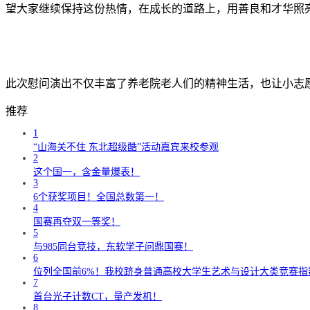
望大家继续保持这份热情，在成长的道路上，用善良和才华照
此次慰问演出不仅丰富了养老院老人们的精神生活，也让小志
推荐
1
“山海关不住 东北超级酷”活动嘉宾来校参观
2
这个国一，含金量爆表！
3
6个获奖项目！全国总数第一！
4
国赛再夺双一等奖！
5
与985同台竞技，东软学子问鼎国赛！
6
位列全国前6%！我校跻身普通高校大学生艺术与设计大类竞赛指
7
首台光子计数CT，量产发机！
8