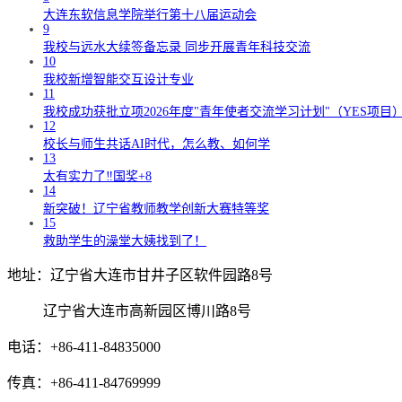
大连东软信息学院举行第十八届运动会
9
我校与远水大续签备忘录 同步开展青年科技交流
10
我校新增智能交互设计专业
11
我校成功获批立项2026年度"青年使者交流学习计划"（YES项目
12
校长与师生共话AI时代，怎么教、如何学
13
太有实力了‼️国奖+8
14
新突破！辽宁省教师教学创新大赛特等奖
15
救助学生的澡堂大姨找到了！
地址：辽宁省大连市甘井子区软件园路8号
辽宁省大连市高新园区博川路8号
电话：+86-411-84835000
传真：+86-411-84769999