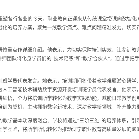
术重塑各行各业的今天，职业教育正迎来从传统课堂授课向数智化
战化的培养方案，聚焦一线教学痛点、难点问题精准发力，切实
研修重点作详细介绍。他表示，为切实保障培训实效、让参训教师
讲师团队将化身学员们的“技术陪练”和“教学合伙人”，通过手
训班学员代表发言。她表示，培训期间将带着教学难题潜心研学
为人工智能技术辅助数字资源开发培训班学员代表发言。他表示
耕细悟，全力将培训所学转化为教学实践动能，赋能日常教学创
培训为契机，主动拥抱数字新技术、深耕教学新领域，补齐能力
的教学基本功深度融合。学校将通过“三阶三维”的培养体系，
互学互鉴，将所学所悟转化为推动辽宁职业教育高质量发展的澎