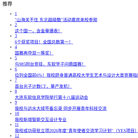
推荐
1
“山海关不住 东北超级酷”活动嘉宾来校参观
2
这个国一，含金量爆表！
3
6个获奖项目！全国总数第一！
4
国赛再夺双一等奖！
5
与985同台竞技，东软学子问鼎国赛！
6
位列全国前6%！我校跻身普通高校大学生艺术与设计大类竞赛指
7
首台光子计数CT，量产发机！
8
大连东软信息学院举行第十八届运动会
9
我校与远水大续签备忘录 同步开展青年科技交流
10
我校新增智能交互设计专业
11
我校成功获批立项2026年度"青年使者交流学习计划"（YES项目
12