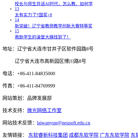
校长与师生共话AI时代，怎么教、如何学
13
太有实力了‼️国奖+8
14
新突破！辽宁省教师教学创新大赛特等奖
15
救助学生的澡堂大姨找到了！
地址：辽宁省大连市甘井子区软件园路8号
辽宁省大连市高新园区博川路8号
电话：+86-411-84835000
传真：+86-411-84769999
网站策划：品牌发展部
技术支持：
微光网络工作室
网站技术反馈：
laiwanyun@neusoft.edu.cn
友情链接：
东软睿新科技集团
成都东软学院
广东东软学院
东