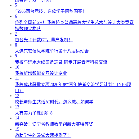
国赛再夺双一等奖！
5
与985同台竞技，东软学子问鼎国赛！
6
位列全国前6%！我校跻身普通高校大学生艺术与设计大类竞赛
指数顶尖梯队
7
首台光子计数CT，量产发机！
8
大连东软信息学院举行第十八届运动会
9
我校与远水大续签备忘录 同步开展青年科技交流
10
我校新增智能交互设计专业
11
我校成功获批立项2026年度"青年使者交流学习计划"（YES项
目）
12
校长与师生共话AI时代，怎么教、如何学
13
太有实力了‼️国奖+8
14
新突破！辽宁省教师教学创新大赛特等奖
15
救助学生的澡堂大姨找到了！