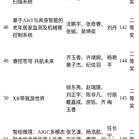
扫描系统
奖
基于AIoT与具身智能的
二
沈鹏宇、张奇睿、
48
142
老年居家监测及机械臂
刘丹
等
张瑜、吴坤奕
控制系统
奖
二
齐玉香、许靖婉、
杨艳
49
144
睿控苍穹·共航未来
等
黄子杰、纪信羽
平
奖
徐东亮、赵瑞旗、
二
刘正宇、陈非凡、
付丽
50
145
XR带我游世界
等
戴嘉成、房铄、齐
梅
奖
玉香
任长
智绘微境：AIGC多模态
张艺潼、杨浩航、
二
宁、
51
149