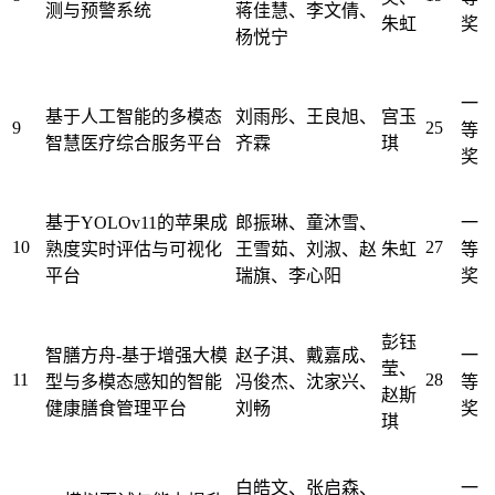
测与预警系统
蒋佳慧、李文倩、
朱虹
奖
杨悦宁
一
基于人工智能的多模态
刘雨彤、王良旭、
宫玉
9
25
等
智慧医疗综合服务平台
齐霖
琪
奖
基于YOLOv11的苹果成
郎振琳、童沐雪、
一
10
27
熟度实时评估与可视化
王雪茹、刘淑、赵
朱虹
等
平台
瑞旗、李心阳
奖
彭钰
智膳方舟-基于增强大模
赵子淇、戴嘉成、
一
莹、
11
28
型与多模态感知的智能
冯俊杰、沈家兴、
等
赵斯
健康膳食管理平台
刘畅
奖
琪
白皓文、张启森、
一