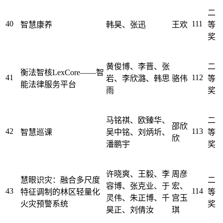
二
40
111
智慧康养
韩昊、张迅
王欢
等
奖
黄俊博、李晋、张
二
衡法智核LexCore——智
41
112
岩、李欣潞、韩思
骆伟
等
能法律服务平台
雨
奖
马铭祺、欧臻华、
二
邵欣
42
113
智慧巡课
吴中铭、刘炳圻、
等
欣
潘鹏宇
奖
许晓爽、王毅、李
周彦
慧眼识灾：融合多尺度
二
容博、张克业、于
宏、
43
114
特征调制的林区轻量化
等
灵伟、朱正博、千
宫玉
火灾预警系统
奖
昊正、刘倩汝
琪