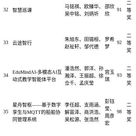
二
马铭祺、欧臻华、
邵欣
32
91
智慧巡课
等
吴中铭、刘炳圻
欣
奖
二
朱旭东、田锡桓、
罗希
33
92
云途智行
等
赵祉轩、邹代德
梦
奖
潘浩然、郭洋、孙
二
EduMindAI-多模态AI互
宫玉
34
93
瀚泽、王振超、徐
等
动式教学智能体平台
琪
佥千、孟庆莹
奖
彭钰
星舟智枢——基于数字
李任超、支雨涵、
二
莹、
35
98
孪生与MQTT的船舶协
解苗泽、商洪浩、
等
周彦
同管理系统
吴松源、张浩然
奖
宏