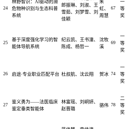
林野智识：Al驱动的濒
朱
一
郎振琳、刘淑、王
24
67
危物种识别与生态科普
虹、
等
雪茹、刘梦雪、刘
系统
周慧
奖
佳颖
一
基于深度强化学习的智
纪云凯、王书潼、
沈牧
25
69
等
能体导航系统
陈成、杨哲一
溪
奖
一
26
74
启途·专业职业匹配平台
杜叔航、沈云翔
贺冰
等
奖
二
鉴义勇为——法医临床
林富瑶、刘峒妍、
27
78
骆伟
等
鉴定垂类智能体
赵晋璐
奖