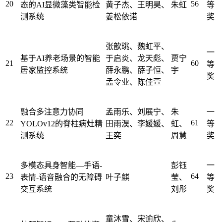
20
56
态的AI显微藻类智能检
黄子杰、王明昊、
朱虹
等
测系统
姜松依诺
奖
张歆珧、魏虹平、
一
基于AI养老场景的智能
于启炎、龙天彪、
贾宁
21
60
等
居家监控系统
薛永鹏、薛子恒、
宇
奖
孟令业、陈佳萱
融合多注意力协同
孟雨乐、刘展宁、
朱
一
22
61
YOLOv12的脊柱病灶精
田雨淏、李媛媛、
虹、
等
测系统
王奕
周慧
奖
多模态具身智能—手语-
彭钰
一
23
64
表情-语音融合的无障碍
叶子麒
莹、
等
交互系统
刘彤
奖
童沐雪、宋逾欣、