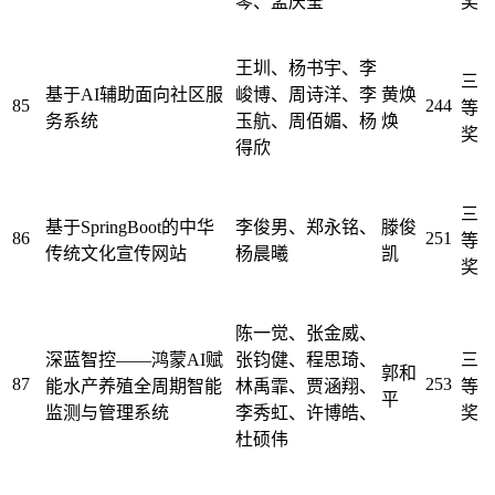
琴、孟庆莹
奖
王圳、杨书宇、李
三
基于AI辅助面向社区服
峻博、周诗洋、李
黄焕
85
244
等
务系统
玉航、周佰媚、杨
焕
奖
得欣
三
基于SpringBoot的中华
李俊男、郑永铭、
滕俊
86
251
等
传统文化宣传网站
杨晨曦
凯
奖
陈一觉、张金威、
深蓝智控——鸿蒙AI赋
张钧健、程思琦、
三
郭和
87
253
能水产养殖全周期智能
林禹霏、贾涵翔、
等
平
监测与管理系统
李秀虹、许博皓、
奖
杜硕伟