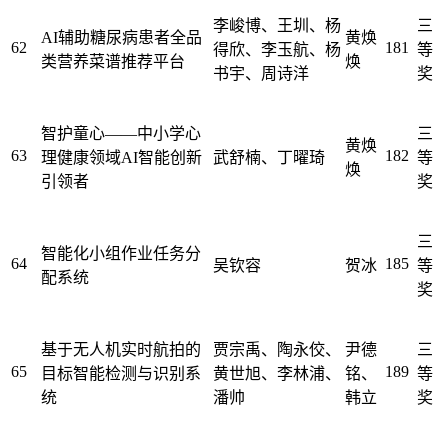
李峻博、王圳、杨
三
AI辅助糖尿病患者全品
黄焕
62
181
得欣、李玉航、杨
等
类营养菜谱推荐平台
焕
书宇、周诗洋
奖
智护童心——中小学心
三
黄焕
63
182
理健康领域AI智能创新
武舒楠、丁曜琦
等
焕
引领者
奖
三
智能化小组作业任务分
64
185
吴钦容
贺冰
等
配系统
奖
基于无人机实时航拍的
贾宗禹、陶永佼、
尹德
三
65
189
目标智能检测与识别系
黄世旭、李林浦、
铭、
等
统
潘帅
韩立
奖