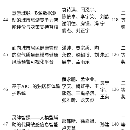
袁诗淇、闫泓宇、
慧游城脉--多源数据驱
二
陈依卓、李宇笑、
刘歆
44
118
动的城市旅游竞争力智
等
谢明德、房铄、冯
宁
能评价与决策支持智核
奖
俊杰、刘正宇
面向城市居民健康管理
潘帅、贾宗禹、陶
二
45
126
的空气质量建模与健康
永佼、赵绍博、刘
朱虹
等
风险预警可视化平台
展宁、孟雨乐
奖
薛永鹏、孟令业、
贾宁
二
基于AIOT的独居群体监
李庆、魏虹平、王
46
136
宇、
等
护系统
熙然、王禹格淇、
王菊
奖
张雅昕、龙天彪
灵眸智探——大模型辅
二
邢郁晰、徐嘉禄、
47
140
助的代码敏感信息智能
孙建
等
卢天慧