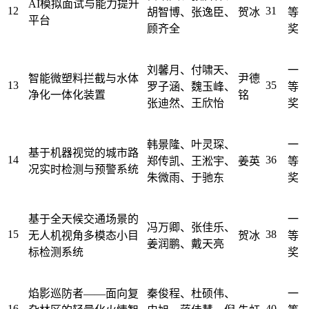
AI模拟面试与能力提升
12
31
胡智博、张逸臣、
贺冰
等
平台
顾齐全
奖
刘馨月、付啸天、
一
智能微塑料拦截与水体
尹德
13
35
罗子涵、魏玉峰、
等
净化一体化装置
铭
张迪然、王欣怡
奖
韩景隆、叶灵琛、
一
基于机器视觉的城市路
14
36
郑传凯、王淞宇、
姜英
等
况实时检测与预警系统
朱微雨、于驰东
奖
基于全天候交通场景的
一
冯万卿、张佳乐、
15
38
无人机视角多模态小目
贺冰
等
姜润鹏、戴天亮
标检测系统
奖
焰影巡防者——面向复
秦俊程、杜硕伟、
一
16
40