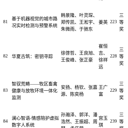
韩景隆、叶灵琛、
三
基于机器视觉的城市路
81
223
郑传凯、王淞宇、
姜英
等
况实时检测与预警系统
朱微雨、于驰东
奖
崔恒
三
徐啓哲、王良旭、
吉、
82
228
华夏古筑：密钥寻踪
等
王俊峰、张芷豪
徐祥
奖
远
智驭荒畴——牧区畜禽
三
安扬、杨钦、张嘉
王广
83
229
健康与放牧环境一体化
等
源、陈奕杨
富
监测
奖
孙瀚泽、郭洋、潘
三
澜心智语-情感陪护虚拟
宫玉
84
239
浩然、王振超、周
等
数字人系统
琪