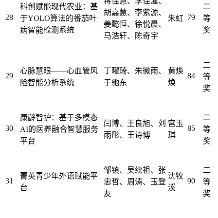
蒋佳慧、李佳潼、
科创赋能现代农业：基
二
胡嘉慧、李紫源、
28
79
于YOLO算法的番茄叶
朱虹
等
姜懿恒、徐悦晨、
病智能检测系统
奖
马浩轩、陈奇宇
二
心脉慧眼——心血管风
丁曜琦、朱微雨、
黄焕
29
84
等
险智能分析系统
于驰东
焕
奖
康龄智护：基于多模态
二
闫博、王良旭、刘
宫玉
30
85
AI的医养融合智慧服务
等
雨彤、王诗博
琪
平台
奖
邹镇、吴续祖、张
二
菁英青少年外语赋能平
沈牧
31
90
忠哲、周涛、玉登
等
台
溪
友
奖