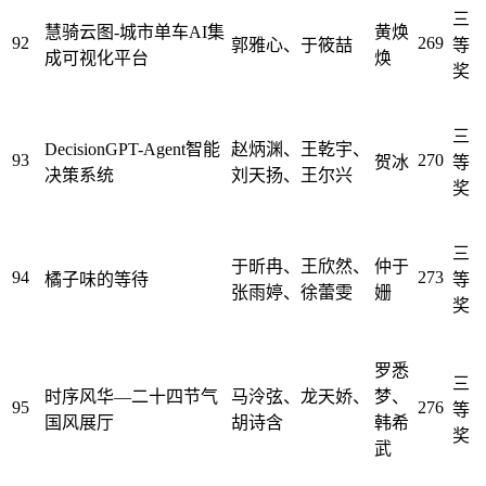
三
慧骑云图-城市单车AI集
黄焕
92
269
郭雅心、于筱喆
等
成可视化平台
焕
奖
三
DecisionGPT-Agent智能
赵炳渊、王乾宇、
93
270
贺冰
等
决策系统
刘天扬、王尔兴
奖
三
于昕冉、王欣然、
仲于
94
273
橘子味的等待
等
张雨婷、徐蕾雯
姗
奖
罗悉
三
时序风华—二十四节气
马泠弦、龙天娇、
梦、
95
276
等
国风展厅
胡诗含
韩希
奖
武