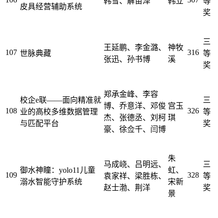
韩雪、解苗泽
韩立
等
皮具经营辅助系统
奖
三
王延鹏、李金潞、
神牧
107
316
世脉典藏
等
张迅、孙书博
溪
奖
郑承金峰、李容
校企e联——面向精准就
三
博、乔意洋、邓俊
宫玉
108
326
业的高校多维数据管理
等
杰、张德丞、刘柯
琪
与匹配平台
奖
豪、徐佥千、闫博
朱
马成峣、吕明远、
三
御水神瞳：yolo11儿童
虹、
109
328
袁家祥、梁胜栋、
等
溺水智能守护系统
宋新
赵士渤、荆洋
奖
景