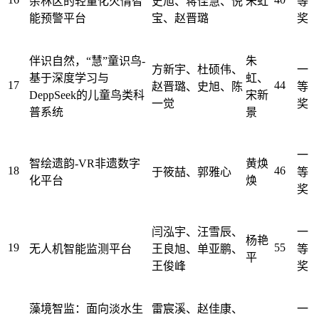
杂林区的轻量化火情智
史旭、蒋佳慧、倪
朱虹
等
能预警平台
宝、赵晋璐
奖
伴识自然，“慧”童识鸟-
朱
方新宇、杜硕伟、
一
基于深度学习与
虹、
17
44
赵晋璐、史旭、陈
等
DeppSeek的儿童鸟类科
宋新
一觉
奖
普系统
景
一
智绘遗韵-VR非遗数字
黄焕
18
46
于筱喆、郭雅心
等
化平台
焕
奖
闫泓宇、汪雪辰、
一
杨艳
19
55
无人机智能监测平台
王良旭、单亚鹏、
等
平
王俊峰
奖
藻境智监：面向淡水生
雷宸溪、赵佳康、
一