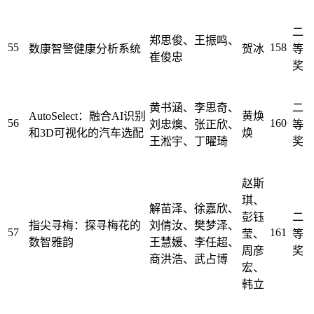
二
郑思俊、王振鸣、
55
158
数康智警健康分析系统
贺冰
等
崔俊忠
奖
黄书涵、李思奇、
二
AutoSelect：融合AI识别
黄焕
56
160
刘忠燠、张正欣、
等
和3D可视化的汽车选配
焕
王淞宇、丁曜琦
奖
赵斯
琪、
解苗泽、徐嘉欣、
彭钰
二
指尖寻梅：探寻梅花的
刘倩汝、樊梦泽、
57
161
莹、
等
数智雅韵
王慧媛、李任超、
周彦
奖
商洪浩、武占博
宏、
韩立