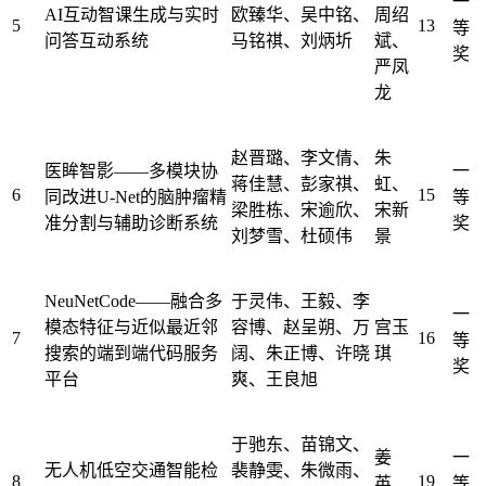
一
AI互动智课生成与实时
欧臻华、吴中铭、
周绍
5
13
等
问答互动系统
马铭祺、刘炳圻
斌、
奖
严凤
龙
赵晋璐、李文倩、
朱
医眸智影——多模块协
一
蒋佳慧、彭家祺、
虹、
6
15
同改进U-Net的脑肿瘤精
等
梁胜栋、宋逾欣、
宋新
准分割与辅助诊断系统
奖
刘梦雪、杜硕伟
景
NeuNetCode——融合多
于灵伟、王毅、李
一
模态特征与近似最近邻
容博、赵呈朔、万
宫玉
7
16
等
搜索的端到端代码服务
阔、朱正博、许晓
琪
奖
平台
爽、王良旭
于驰东、苗锦文、
姜
一
无人机低空交通智能检
裴静雯、朱微雨、
8
19
英、
等