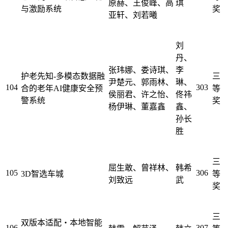
原赫、王俊峰、高
琪
与激励系统
奖
亚轩、刘若曦
刘
丹、
张玮娜、娄诗琪、
李
护老先知-多模态数据融
三
尹楚元、郭雨林、
琳、
104
303
合的老年AI健康安全预
等
侯丽君、许之怡、
佟祎
警系统
奖
杨伊琳、董嘉鑫
鑫、
孙长
胜
三
屈生敢、曾祥林、
韩希
105
306
3D智选车城
等
刘致远
武
奖
三
双版本适配・本地智能
106
307