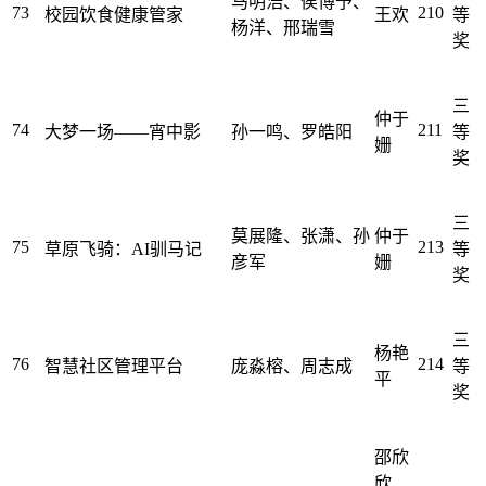
马明浩、侯博予、
73
210
校园饮食健康管家
王欢
等
杨洋、邢瑞雪
奖
三
仲于
74
211
大梦一场——宵中影
孙一鸣、罗皓阳
等
姗
奖
三
莫展隆、张潇、孙
仲于
75
213
草原飞骑：AI驯马记
等
彦军
姗
奖
三
杨艳
76
214
智慧社区管理平台
庞淼榕、周志成
等
平
奖
邵欣
欣、