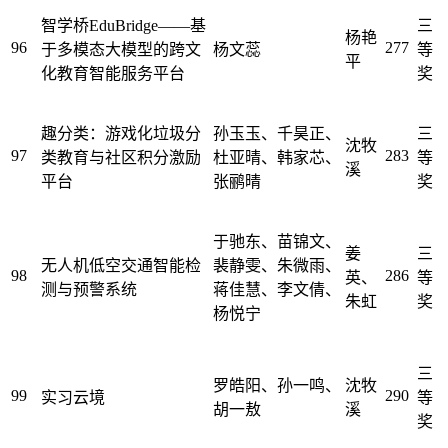
智学桥EduBridge——基
三
杨艳
96
277
于多模态大模型的跨文
杨文蕊
等
平
化教育智能服务平台
奖
趣分类：游戏化垃圾分
孙玉玉、千昊正、
三
沈牧
97
283
类教育与社区积分激励
杜亚晴、韩家芯、
等
溪
平台
张鹂晴
奖
于驰东、苗锦文、
姜
三
无人机低空交通智能检
裴静雯、朱微雨、
98
286
英、
等
测与预警系统
蒋佳慧、李文倩、
朱虹
奖
杨悦宁
三
罗皓阳、孙一鸣、
沈牧
99
290
实习云境
等
胡一敖
溪
奖