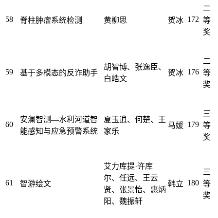
二
58
172
脊柱肿瘤系统检测
黄柳思
贺冰
等
奖
二
胡智博、张逸臣、
59
176
基于多模态的反诈助手
贺冰
等
白皓文
奖
三
安澜智测—水利河道智
夏玉逍、何楚、王
60
179
马媛
等
能感知与应急预警系统
家乐
奖
艾力库提·许库
三
尔、任远、王云
61
180
智游绘文
韩立
等
贤、张景怡、惠炳
奖
阳、魏振轩