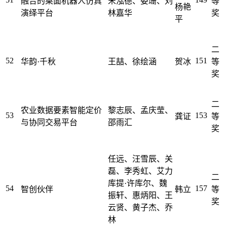
融合的桌面机器人仿真
宋泓德、娄珊、刘
等
杨艳
演绎平台
林嘉华
奖
平
二
52
151
华韵·千秋
王喆、徐绘涵
贺冰
等
奖
二
农业数据要素智能定价
黎志辰、孟庆莹、
53
153
龚证
等
与协同交易平台
邵雨汇
奖
任远、汪雪辰、关
磊、李秀虹、艾力
二
库提·许库尔、魏
54
157
智创伙伴
韩立
等
振轩、惠炳阳、王
奖
云贤、黄子杰、乔
林