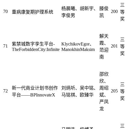
三
杨晨曦、胡新宇、
滕俊
70
200
重病康复期护理系统
等
李俊男
凯
奖
解天
三
霞、
紫禁城数字孪生平台-
KlychikovEgor、
71
201
等
TheForbiddenCity:Infinite
ManokhinMaksim
范迎
奖
南
邵欣
欣、
三
新一代商业计划书创作
刘炳圻、吴中铭、
周绍
72
205
等
平台——BPInnovateX
马铭祺、欧臻华
斌、
奖
严凤
龙
三