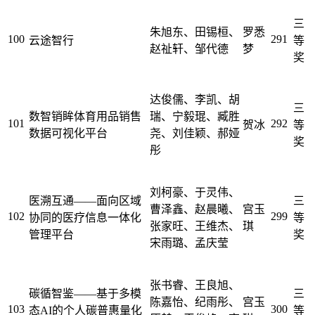
三
朱旭东、田锡桓、
罗悉
100
291
云途智行
等
赵祉轩、邹代德
梦
奖
达俊儒、李凯、胡
三
数智销眸体育用品销售
瑞、宁毅琨、臧胜
101
292
贺冰
等
数据可视化平台
尧、刘佳颖、郝娅
奖
彤
刘柯豪、于灵伟、
医溯互通——面向区域
三
曹泽鑫、赵晨曦、
宫玉
102
299
协同的医疗信息一体化
等
张家旺、王维杰、
琪
管理平台
奖
宋雨璐、孟庆莹
张书睿、王良旭、
碳循智鉴——基于多模
三
陈嘉怡、纪雨彤、
宫玉
103
300
态AI的个人碳普惠量化
等