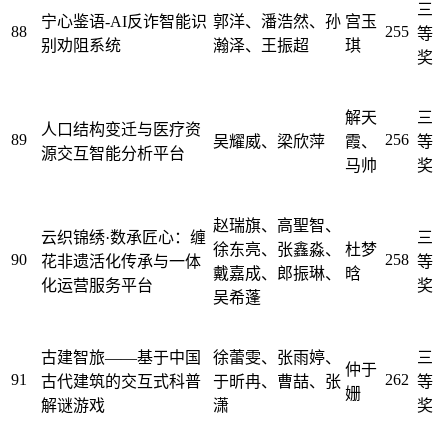
三
宁心鉴语-AI反诈智能识
郭洋、潘浩然、孙
宫玉
88
255
等
别劝阻系统
瀚泽、王振超
琪
奖
解天
三
人口结构变迁与医疗资
89
256
吴耀威、梁欣萍
霞、
等
源交互智能分析平台
马帅
奖
赵瑞旗、高聖智、
云织锦绣·数承匠心：缠
三
徐东亮、张鑫淼、
杜梦
90
258
花非遗活化传承与一体
等
戴嘉成、郎振琳、
晗
化运营服务平台
奖
吴希蓬
古建智旅——基于中国
徐蕾雯、张雨婷、
三
仲于
91
262
古代建筑的交互式科普
于昕冉、曹喆、张
等
姗
解谜游戏
潇
奖