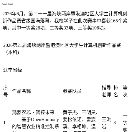
2026年6月，第二十一届海峡两岸暨港澳地区大学生计算机创
新作品赛省级圆满落幕。我校学子在此次赛事中喜获165个奖
项，其中一等奖26项、二等奖33项、三等奖106项。
2026第21届海峡两岸暨港澳地区大学生计算机创新作品赛
（本科)
辽宁省级
序
指导
排
等
作品名称
参赛队员
号
老师
名
次
鸿蒙农芯・智控未来
黄子杰、王明昊、
一
——基于OpenHarmony
姜松依诺、雷宸
王洪
1
3
等
的智慧农业精准控制系
溪、李相坤、温
岩
奖