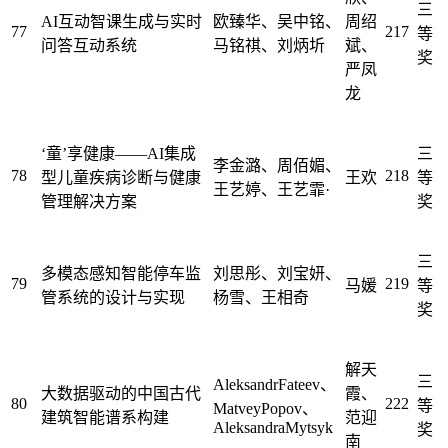
三
AI互动智课生成与实时
欧臻华、吴中铭、
周绍
77
217
等
问答互动系统
马铭祺、刘炳圻
斌、
奖
严凤
龙
‘童’享健康——AI集成
三
李金潞、周佰媚、
78
218
型儿童疾病诊断与健康
王欢
等
王艺婷、王艺霏·
管理解决方案
奖
三
多模态感知智能停车监
刘思彤、刘宝妍、
79
219
马媛
等
管系统的设计与实现
杨雪、王相奇
奖
解天
三
AleksandrFateev、
大数据驱动的中国古代
霞、
80
222
等
MatveyPopov、
建筑智能谱系构建
范迎
AleksandraMytsyk
奖
南