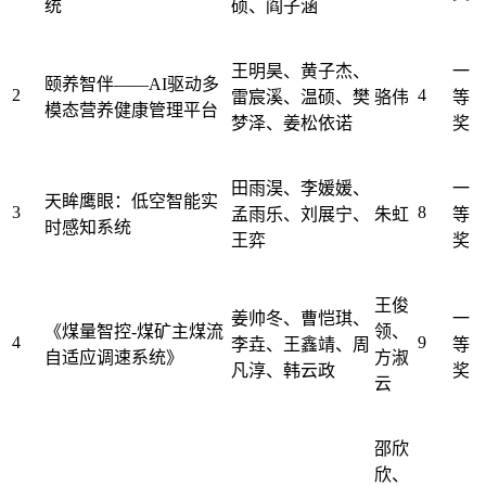
统
硕、阎子涵
王明昊、黄子杰、
一
颐养智伴——AI驱动多
2
4
雷宸溪、温硕、樊
骆伟
等
模态营养健康管理平台
梦泽、姜松依诺
奖
田雨淏、李媛媛、
一
天眸鹰眼：低空智能实
3
8
孟雨乐、刘展宁、
朱虹
等
时感知系统
王弈
奖
王俊
姜帅冬、曹恺琪、
一
《煤量智控-煤矿主煤流
领、
4
9
李垚、王鑫靖、周
等
自适应调速系统》
方淑
凡淳、韩云政
奖
云
邵欣
欣、