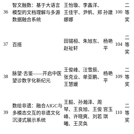
智文融数：基于大语言
王怡璇、李鑫洋、
二
36
100
模型的文档理解与多源
王佳宇、尹帆、郑
孙建
等
数据融合系统
娜娜
奖
二
田锡桓、朱旭东、
杨艳
37
104
百搭
等
赵祉轩
平
奖
王俊峰、汪雪辰、
二
脉望·舌鉴——开启中医
杨艳
38
109
张克业、单亚鹏、
等
望诊数字化新纪元
平
王慧媛
奖
王毅、孙瀚泽、周
数绘非遗：融合AIGC与
二
琴、王良旭、王俊
宫玉
39
110
多模态交互的非遗文化
等
峰、许晓爽、刘若
琪
沉浸式展示系统
奖
曦、王灵奂