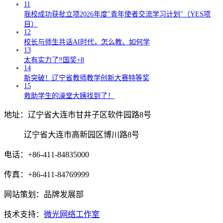
11
我校成功获批立项2026年度"青年使者交流学习计划"（YES项
目）
12
校长与师生共话AI时代，怎么教、如何学
13
太有实力了‼️国奖+8
14
新突破！辽宁省教师教学创新大赛特等奖
15
救助学生的澡堂大姨找到了！
地址：辽宁省大连市甘井子区软件园路8号
辽宁省大连市高新园区博川路8号
电话：+86-411-84835000
传真：+86-411-84769999
网站策划：品牌发展部
技术支持：
微光网络工作室