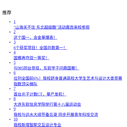
推荐
1
“山海关不住 东北超级酷”活动嘉宾来校参观
2
这个国一，含金量爆表！
3
6个获奖项目！全国总数第一！
4
国赛再夺双一等奖！
5
与985同台竞技，东软学子问鼎国赛！
6
位列全国前6%！我校跻身普通高校大学生艺术与设计大类竞赛
指数顶尖梯队
7
首台光子计数CT，量产发机！
8
大连东软信息学院举行第十八届运动会
9
我校与远水大续签备忘录 同步开展青年科技交流
10
我校新增智能交互设计专业