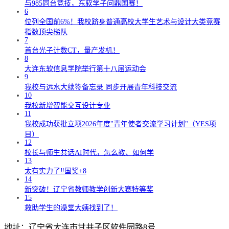
与985同台竞技，东软学子问鼎国赛！
6
位列全国前6%！我校跻身普通高校大学生艺术与设计大类竞赛
指数顶尖梯队
7
首台光子计数CT，量产发机！
8
大连东软信息学院举行第十八届运动会
9
我校与远水大续签备忘录 同步开展青年科技交流
10
我校新增智能交互设计专业
11
我校成功获批立项2026年度"青年使者交流学习计划"（YES项
目）
12
校长与师生共话AI时代，怎么教、如何学
13
太有实力了‼️国奖+8
14
新突破！辽宁省教师教学创新大赛特等奖
15
救助学生的澡堂大姨找到了！
地址：辽宁省大连市甘井子区软件园路8号