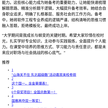
能力。这些核心能力成为她备考的重要助力，让她能快速梳理
解题思路、精准分析题干逻辑，大幅提升备考效率。她结合自
身职业追求，明确了扎根基层、服务社会的工作方向。备考
中，她将软件工程专业养成的逻辑严谨、结构清晰的思维习惯
融入答题，拒绝模板化，最终成功上岸。
“大学期间是我成长与蜕变的关键时期。希望大家珍惜在校时
光，扎实学好专业知识，主动参与实践锻炼，全面提升个人能
力。在课堂中培养的思维方式、学习能力与责任意识，都是未
来应对职场与社会挑战的核心底气。”
推荐
1
“山海关不住 东北超级酷”活动嘉宾来校参观
2
这个国一，含金量爆表！
3
6个获奖项目！全国总数第一！
4
国赛再夺双一等奖！
5